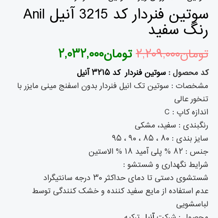
سوتین فنردار کد 3215 آنیل Anil
رنگ سفید
تومان
۲,۲۰۹,۰۰۰
تومان
۲,۰۳۲,۰۰۰
کد محصول :
سوتین فنردار کد ۳۲۱۵ آنیل
مشخصات : سوتین تک انیل فنردار بدون اسفنج مینی مایزر با
تنخور عالی
اندازه کاپ : C
رنگبندی : سفید، مشکی
سایز بندی : ۸۰ ، ۸۵ ، ۹۰ ، ۹۵
جنس : ۸۲ % پلی آمید ۱۸ % الاستین
شرایط نگهداری و شستشو :
شستشوی دستی تا دمای حداکثر ۳۰ درجه سانتیگراد
عدم استفاده از مایع سفید کننده و خشک کنندگی توسط
لباسشویی
محصول : شرکت
آنیل
ترکیه