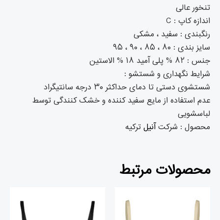
تنخور عالی
اندازه کاپ : C
رنگبندی : سفید ، مشکی
سایز بندی : ۸۰ ، ۸۵ ، ۹۰ ، ۹۵
جنس : ۸۲ % پلی آمید ۱۸ % الاستین
شرایط نگهداری و شستشو :
شستشوی دستی تا دمای حداکثر ۳۰ درجه سانتیگراد
عدم استفاده از مایع سفید کننده و خشک کنندگی توسط
لباسشویی
محصول : شرکت
آنیل
ترکیه
محصولات مرتبط
قیمت
قیمت
قیمت
قیم
فعلی
اصلی
اصلی
فعلی
تومان۲,۳۰۰,۰۰۰
تومان۲,۴۳۰,۰۰۰
تومان۲,۲۶۸,۰۰۰
بود.
است.
بود.
است