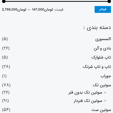
فیلتر
قیمت:
تومان147,000
—
تومان2,766,000
دسته بندی :
اکسسوری
(۵)
بادی و گن
(۲۶)
تاپ شلوارک
(۵)
تاپ و تاپ شرتک
(۲۸)
جوراب
(۱)
سوتین تک
(۷۸)
سوتین تک بدون فنر
(۲۶)
سوتین تک فنردار
(۹۱)
سوتین ست
(۵۴)