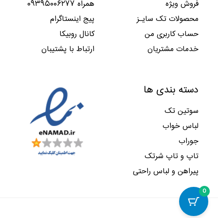
فروش ویژه
همراه ۰۹۳۹۵۰۰۶۲۷۷
ب
ا
,
,
۲
۴
و
س
۰
۰
محصولات تک سایـز
پیج اینستاگرام
۹
۴
د
ت
۰
۰
۵
۲
حساب کاربری من
کانال روبیکا
.
.
۰
۰
,
,
ب
ا
خدمات مشتریان
ارتباط با پشتیبان
۰
۰
و
س
۰
۰
د
ت
۰
۰
.
.
ب
ا
دسته بندی ها
و
س
د
ت
سوتین تک
.
.
لباس خواب
جوراب
تاپ و تاپ شرتک
پیراهن و لباس راحتی
0