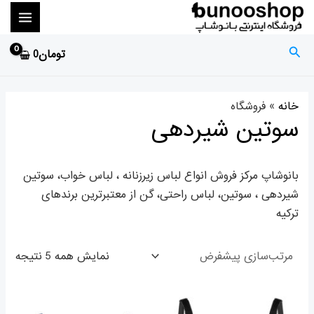
رش
MAIN
ح
ح
ه
د
د
ENU
حتوا
جستجو
ا
ا
تومان
0
ق
ک
ث
ل
خانه
»
ر
ق
سوتین شیردهی
ی
ق
ی
م
بانوشاپ مرکز فروش انواع لباس زیرزنانه ، لباس خواب، سوتین
م
ت
شیردهی ، سوتین، لباس راحتی، گن از معتبرترین برندهای
ت
ترکیه
نمایش همه 5 نتیجه
قیمت
قیمت
قیمت
قیمت
فعلی
اصلی
اصلی
فعلی