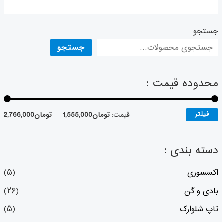
جستجو
جستجو
محدوده قیمت :
فیلتر
قیمت:
تومان1,555,000
—
تومان2,766,000
دسته بندی :
اکسسوری
(۵)
بادی و گن
(۲۶)
تاپ شلوارک
(۵)