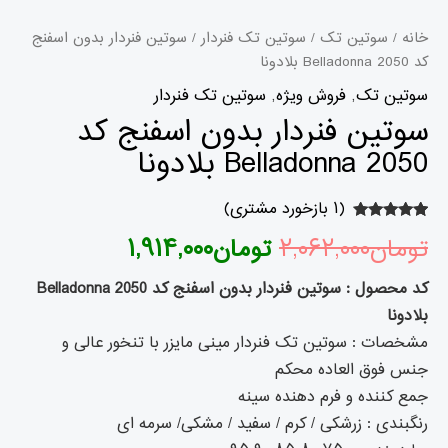
خانه
/
سوتین تک
/
سوتین تک فنردار
/ سوتین فنردار بدون اسفنج
کد 2050 Belladonna بلادونا
سوتین تک
,
فروش ویژه
,
سوتین تک فنردار
سوتین فنردار بدون اسفنج کد
2050 Belladonna بلادونا
(
۱
بازخورد مشتری)
۱
امتیازدهی
تومان
۲,۰۶۲,۰۰۰
تومان
۱,۹۱۴,۰۰۰
۵.۰۰
از ۵ در
امتیازدهی
مشتری
کد محصول : سوتین فنردار بدون اسفنج کد 2050 Belladonna
بلادونا
مشخصات : سوتین تک فنردار مینی مایزر با تنخور عالی و
جنس فوق العاده محکم
جمع کننده و فرم دهنده سینه
رنگبندی : زرشکی / کرم / سفید / مشکی/ سرمه ای