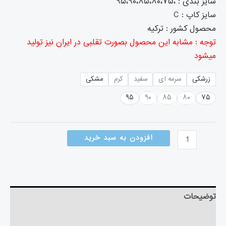
سایز بندی : ،۹۵،۹۰،۸۵،۸۰،۷۵
سایز کاپ : C
محصول کشور : ترکیه
توجه : مشابه این محصول بصورت تقلبی در ایران نیز تولید
میشود
زرشکی
سرمه ای
سفید
کرم
مشکی
۹۵
۹۰
۸۵
۸۰
۷۵
افزودن به سبد خرید
توضیحات
توضیحات تکمیلی