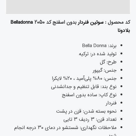
نظرات (۱)
کد محصول :
سوتین فنردار
بدون اسفنج کد ۲۰۵۰
Belladonna
بلادونا
برند: Bella Donna
تولید شده در: ترکیه
طرح: گل
جنس: گیپور
جنس: ۸۰% پلی‌آمید ، ۲۰% لایکرا
نوع بند: قابل تنظیم و جدانشدنی
نوع کاپ: ساده بدون اسفنج
فنردار
نحوه بسته شدن: قزن در پشت
تعداد قزن: ۳ ردیف ۳ تایی
ملاحظات نگهداری: شستشو در دمای ۳۰ درجه انجام