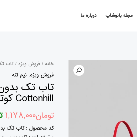
مجله بانوشاپ
درباره ما
تاب
ق
خانه
/
فروش ویژه
/ تاب تک بدون دو
تک
فروش ویژه
,
نیم تنه
ا
بدون
دوخت
Cottonhill کوتون هیل
کد
ب
CH1752
تومان
۱,۱۷۸,۰۰۰
ت
Cottonhill
کوتون
کد محصول : تاب تک بدون دوخت کد onhill
هیل