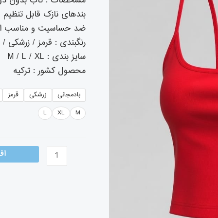
مشخصات : تاب بدون دوخ
عدد
بندهای نازک قابل تنظیم
ضد حساسیت و مناسب است
رنگبندی : قرمز / زرشکی /
سایز بندی : M / L / XL
محصول کشور : ترکیه
بادمجانی
زرشکی
قرمز
L
XL
M
اف