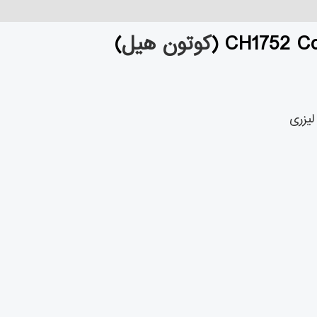
کوتون هیل
)
یزری