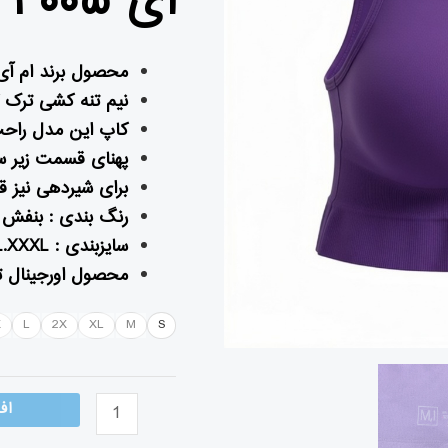
آی ۴۰۰۵
محصول برند ام آی I
نیم تنه کشی ترک کد۰۵
کاپ این مدل راح
پهنای قسمت زیر سینه ۵ سان
برای شیردهی نیز ق
رنگ بندی : بنفش
سایزبندی : S.M.L.XL.XXL.XXXL
محصول اورجینال ت
X
L
2X
XL
M
S
اف