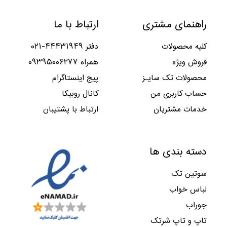
ن
ن
ی
ی
.
۰
۰
۱
۸
۱
۲
ت
ت
ب
ا
,
,
راهنمای مشتری
ارتباط با ما
,
,
و
و
و
س
۰
۰
۷
۰
م
م
د
ت
۰
۰
۶
۶
کلیه محصولات
دفتر ۴۴۴۳۱۹۴۹-۰۲۱
ا
ا
.
.
۰
۰
۷
۲
ن
ن
فروش ویژه
همراه ۰۹۳۹۵۰۰۶۲۷۷
ب
ا
,
,
۲
۴
و
س
۰
۰
محصولات تک سایـز
پیج اینستاگرام
۹
۴
د
ت
۰
۰
۵
۲
حساب کاربری من
کانال روبیکا
.
.
۰
۰
,
,
ب
ا
خدمات مشتریان
ارتباط با پشتیبان
۰
۰
و
س
۰
۰
د
ت
۰
۰
.
.
ب
ا
دسته بندی ها
و
س
د
ت
سوتین تک
.
.
لباس خواب
جوراب
تاپ و تاپ شرتک