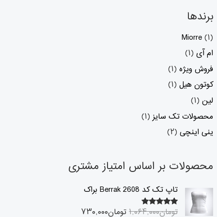
برندها
Miorre
(۱)
ام آی
(۱)
فروش ویژه
(۱)
کوتون هیل
(۱)
لین
(۱)
محصولات تک سایز
(۱)
ینی اینچی
(۲)
محصولات بر اساس امتیاز مشتری
ق
ق
تاپ تک کد 2608 Berrak براک
ی
ی
م
م
تومان
۱,۰۶۴,۰۰۰
تومان
۷۳۰,۰۰۰
۵.۰۰
امتیاز
ت
ت