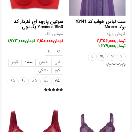
ست لباس خواب کد 18141
سوتین پارچه ای فنردار کد
برند Miorre
1950 Yeniinci ینینچی
فروش ویژه
سوتین تک
تومان
۲,۳۵۶,۰۰۰
تومان
۲,۱۵۰,۰۰۰
تومان
۱,۹۷۳,۰۰۰
تومان
۱,۶۷۹,۰۰۰
D
C
L
XL
M
S
آبی
بنفش
سفید
قرمز
کرم
مشکی
امتیاز
۰
از
۹۵
۹۰
۸۵
۸۰
۷۵
۵
امتیاز
۵.۰۰
از ۵
قیمت
قیمت
قیمت
قیمت
اصلی
فعلی
فعلی
اصلی
تومان۲,۶۰۷,۰۰۰
تومان۲,۰۰۰,۰۰۰
تومان۲,۰۶۲,۰۰۰
تومان۲,۴۷۴,۰۰۰
بود.
است.
بود.
است.