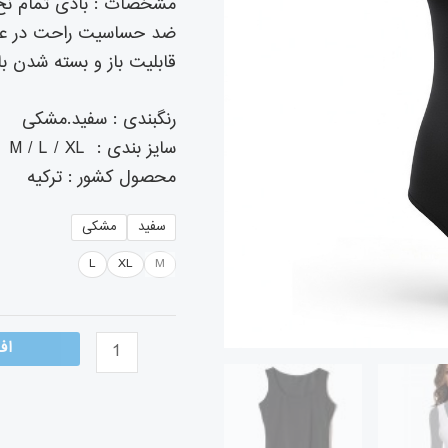
مشخصات : بادی تمام نخ 
ضد حساسیت راحت در عین
قابلیت باز و بسته شدن ب
رنگبندی : سفید.مشکی
سایز بندی : M / L / XL
محصول کشور : ترکیه
سفید
مشکی
L
XL
M
اف