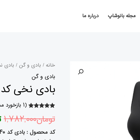
مجله بانوشاپ
درباره ما
بادی
ق
خانه
/
بادی و گن
/ بادی نخی کد
نخی
بادی و گن
ا
کد
بادی نخی کد 2940 NBB
2940
NBB
(
۱
بازخورد م
ب
عدد
۱
امتیازدهی
تومان
۱,۷۸۲,۰۰۰
ت
۵.۰۰
از ۵ در
امتیازدهی
مشتری
کد محصول : بادی کد ۲۹۴۰ NBB