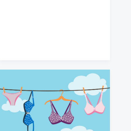
۷
نکته
مهم
برای
شستشو
و
مراقبت