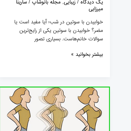
یک دیدگاه
/
زیبایی
,
مجله بانوشاپ
/
سارینا
میرزایی
خوابیدن با سوتین در شب؛ آیا مفید است یا
مضر؟ خوابیدن با سوتین یکی از رایج‌ترین
سوالات خانم‌هاست. بسیاری تصور
بیشتر بخوانید »
چه
تغذیه
ای
می
تواند