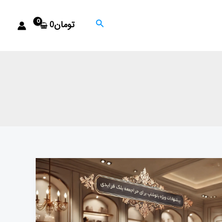
جستجو
تومان
0
۵
مدل
سوتین
که