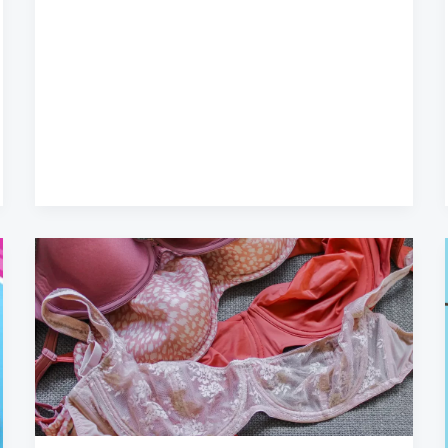
نحوه
استفاده
از
سوتین
و
ترکیب
آن