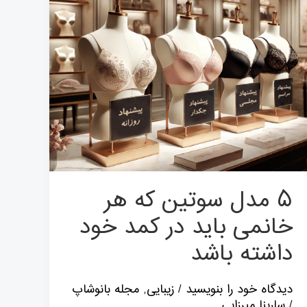
هر
خانمی
باید
در
کمد
خود
داشته
باشد
۵ مدل سوتین که هر
خانمی باید در کمد خود
داشته باشد
دیدگاه‌ خود را بنویسید
/
زیبایی
,
مجله بانوشاپ
/
سارینا میرزایی