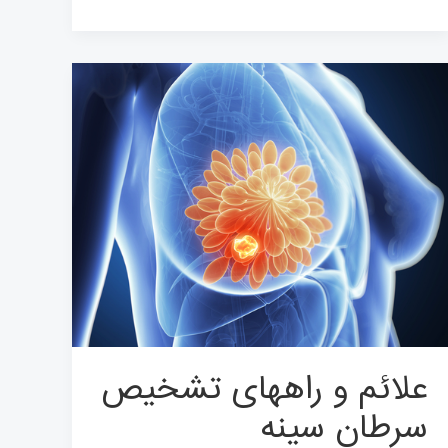
علائم
و
راههای
تشخیص
سرطان
سینه
علائم و راههای تشخیص
سرطان سینه