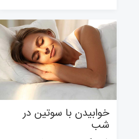
خوابیدن
با
سوتین
در
شب
خوابیدن با سوتین در
شب