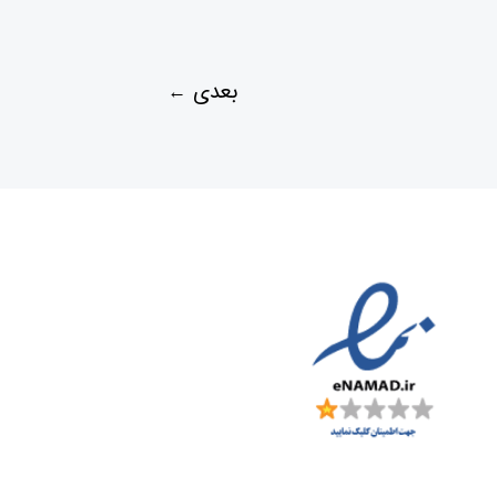
بعدی
←