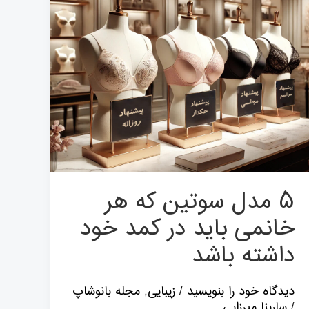
هر
خانمی
باید
در
کمد
خود
داشته
باشد
۵ مدل سوتین که هر
خانمی باید در کمد خود
داشته باشد
دیدگاه‌ خود را بنویسید
/
زیبایی
,
مجله بانوشاپ
/
سارینا میرزایی