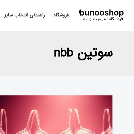
رش
صفحه‌بندی
ه
نوشته
فروشگاه
راهنمای انتخاب سایز
حتوا
سوتین nbb
راهنمای
جامع
و
کاربردی