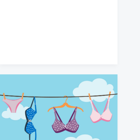
۷
نکته
مهم
برای
شستشو
و
مراقبت