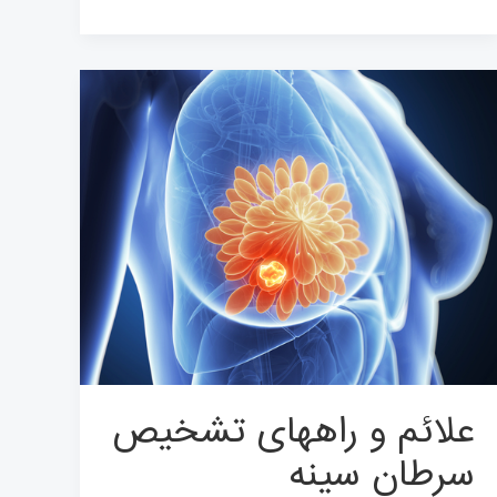
علائم
و
راههای
تشخیص
سرطان
سینه
علائم و راههای تشخیص
سرطان سینه