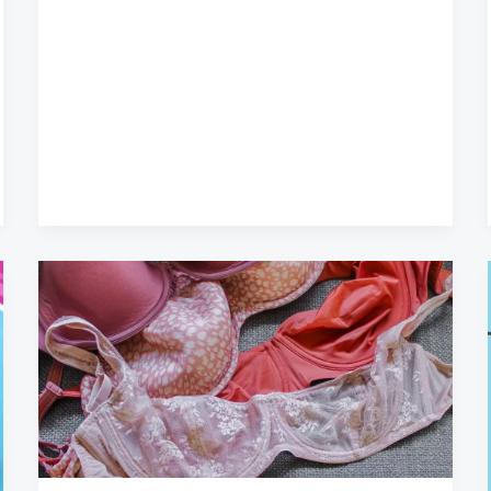
نحوه
استفاده
از
سوتین
و
ترکیب
آن