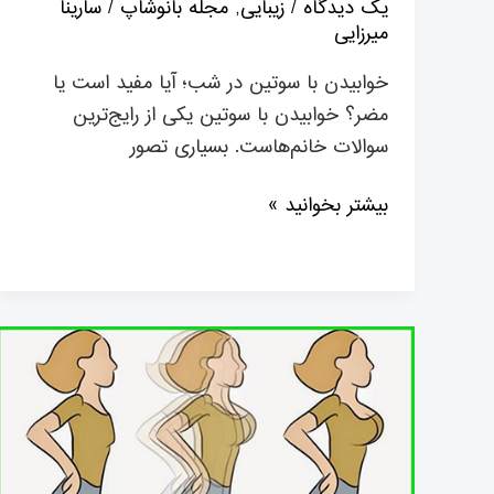
یک دیدگاه
/
زیبایی
,
مجله بانوشاپ
/
سارینا
میرزایی
خوابیدن با سوتین در شب؛ آیا مفید است یا
مضر؟ خوابیدن با سوتین یکی از رایج‌ترین
سوالات خانم‌هاست. بسیاری تصور
بیشتر بخوانید »
چه
تغذیه
ای
می
تواند