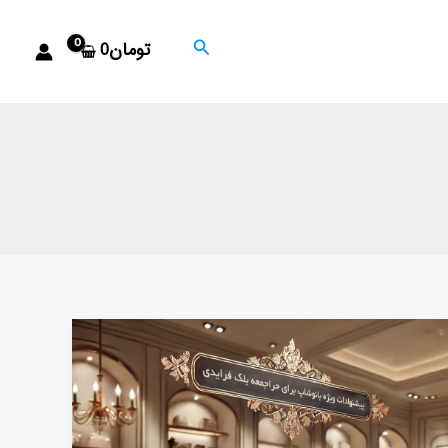
جستجو
تومان
0
۵
مدل
سوتین
که