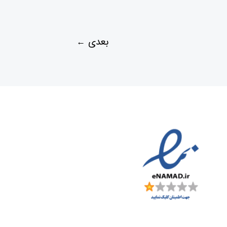
بعدی
←