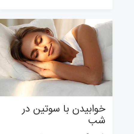
خوابیدن
با
سوتین
در
شب
خوابیدن با سوتین در
شب