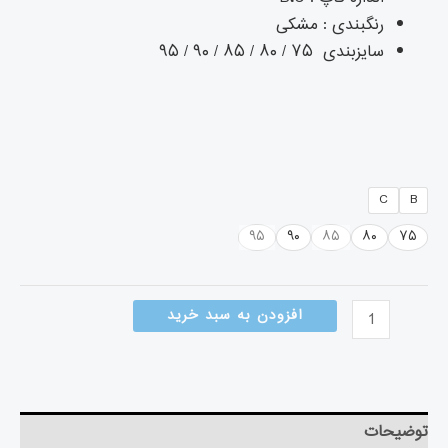
رنگبندی : مشکی
سایزبندی ۷۵ / ۸۰ / ۸۵ / ۹۰ / ۹۵
C
B
۹۵
۹۰
۸۵
۸۰
۷۵
افزودن به سبد خرید
توضیحات