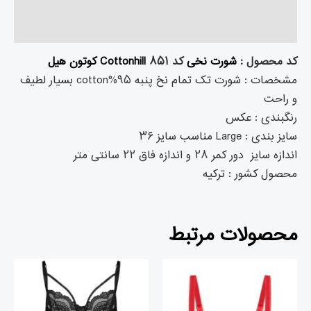
نظرات (۱)
کد محصول :
شورت نخی
کد ۸۵۱
Cottonhill کوتون هیل
مشخصات : شورت تک تمام نخ پنبه ۹۵%cotton بسیار لطیف
و راحت
رنگبندی : عکس
سایز بندی : Large مناسب سایز ۳۶
اندازه سایز دور کمر ۲۸ و اندازه فاق ۲۲ سانتی متر
محصول کشور : ترکیه
محصولات مرتبط
قیمت
قیمت
قیمت
قیم
اصلی
فعلی
اصلی
فعلی
تومان۲,۱۵۰,۰۰۰
تومان۱,۹۷۳,۰۰۰
تومان۲,۹۱۶,۰۰۰
بود.
است.
بود.
است