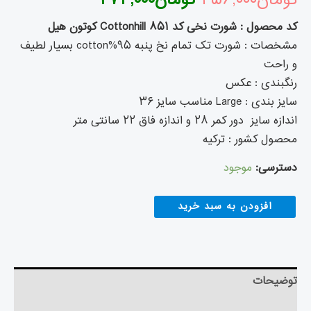
تومان
۴۵۶,۰۰۰
تومان
۲۷۴,۰۰۰
امتیازدهی
مشتری
کد محصول : شورت نخی کد ۸۵۱ Cottonhill کوتون هیل
مشخصات : شورت تک تمام نخ پنبه ۹۵%cotton بسیار لطیف
و راحت
رنگبندی : عکس
سایز بندی : Large مناسب سایز ۳۶
اندازه سایز دور کمر ۲۸ و اندازه فاق ۲۲ سانتی متر
محصول کشور : ترکیه
دسترسی:
موجود
افزودن به سبد خرید
توضیحات
توضیحات تکمیلی