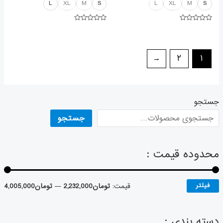
L
XL
M
S
L
XL
M
S
امتیاز
امتیاز
۰
۰
از
از
۵
۵
←
۲
۱
جستجو
جستجو
محدوده قیمت :
فیلتر
قیمت:
تومان2,232,000
—
تومان4,005,000
دسته بندی :