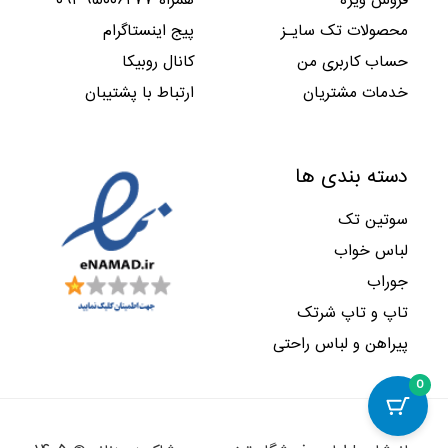
فروش ویژه
همراه ۰۹۳۹۵۰۰۶۲۷۷
ب
ا
,
,
۲
۴
و
س
۰
۰
محصولات تک سایـز
پیج اینستاگرام
۹
۴
د
ت
۰
۰
۵
۲
حساب کاربری من
کانال روبیکا
.
.
۰
۰
,
,
ب
ا
خدمات مشتریان
ارتباط با پشتیبان
۰
۰
و
س
۰
۰
د
ت
۰
۰
.
.
ب
ا
دسته بندی ها
و
س
د
ت
سوتین تک
.
.
لباس خواب
جوراب
تاپ و تاپ شرتک
پیراهن و لباس راحتی
0