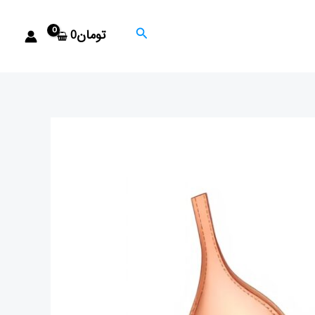
جستجو
تومان
0