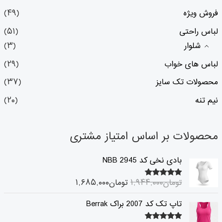
فروش ویژه
(۴۹)
لباس راحتی
(۵۱)
شلوار
(۳)
لباس های خواب
(۲۹)
محصولات تک سایز
(۳۷)
نیم تنه
(۲۰)
محصولات بر اساس امتیاز مشتری
ق
ق
بادی نخی کد 2945 NBB
ی
ی
م
م
تومان
۱,۹۴۴,۰۰۰
تومان
۱,۶۸۵,۰۰۰
۵.۰۰
امتیاز
ت
ت
از ۵
ا
ف
ق
ق
تاپ تک کد 2007 براک Berrak
ص
ع
ی
ی
ل
ل
م
م