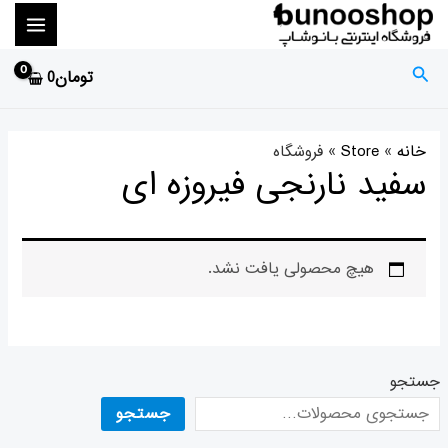
رش
MAIN
ه
ENU
حتوا
جستجو
تومان
0
خانه
»
Store
»
سفید نارنجی فیروزه ای
هیچ محصولی یافت نشد.
جستجو
جستجو