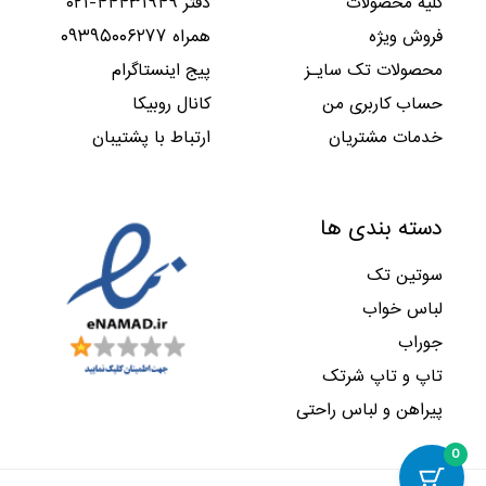
کلیه محصولات
دفتر ۴۴۴۳۱۹۴۹-۰۲۱
ا
ا
د
ت
۰
۰
۹
۱
ن
ن
.
.
فروش ویژه
همراه ۰۹۳۹۵۰۰۶۲۷۷
۰
۰
۲
۶
۱
۱
ب
ا
,
,
محصولات تک سایـز
پیج اینستاگرام
,
,
و
س
۰
۰
۴
۸
حساب کاربری من
کانال روبیکا
د
ت
۰
۰
۶
۶
.
.
۰
۰
خدمات مشتریان
ارتباط با پشتیبان
۳
۲
ب
ا
,
,
و
س
۰
۰
د
ت
۰
۰
دسته بندی ها
.
.
۰
۰
ب
ا
سوتین تک
و
س
د
ت
لباس خواب
.
.
جوراب
تاپ و تاپ شرتک
پیراهن و لباس راحتی
0