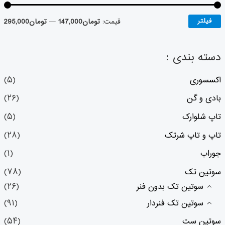
فیلتر
قیمت:
تومان147,000
—
تومان295,000
دسته بندی :
اکسسوری
(۵)
بادی و گن
(۲۶)
تاپ شلوارک
(۵)
تاپ و تاپ شرتک
(۲۸)
جوراب
(۱)
سوتین تک
(۷۸)
سوتین تک بدون فنر
(۲۶)
سوتین تک فنردار
(۹۱)
سوتین ست
(۵۴)