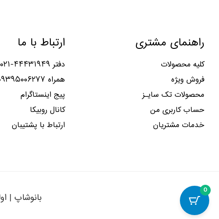
۱
۴
و
و
ب
ا
۷
۷
م
م
و
س
۸
۳
ا
ا
د
ت
,
,
راهنمای مشتری
ارتباط با ما
ن
ن
.
.
۰
۰
۲
۲
۰
۰
,
,
کلیه محصولات
دفتر ۴۴۴۳۱۹۴۹-۰۲۱
۰
۰
۰
۲
فروش ویژه
همراه ۰۹۳۹۵۰۰۶۲۷۷
ب
ا
۰
۰
محصولات تک سایـز
پیج اینستاگرام
و
س
۳
۹
د
ت
حساب کاربری من
کانال روبیکا
,
,
.
.
۰
۰
خدمات مشتریان
ارتباط با پشتیبان
۰
۰
۰
۰
ب
ا
و
س
د
ت
0
.
.
بانوشاپ | او