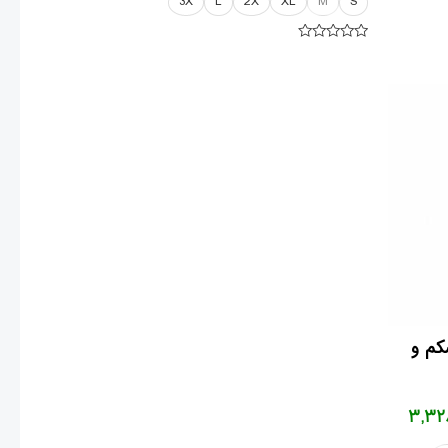
3X
L
2X
XL
M
S
امتیاز
۰
از
قیمت
۵
فعلی
۳,۸۲۹,۰
تومان۳,۳۲۸,۰۰۰
است.
کم و
۳,۳۲