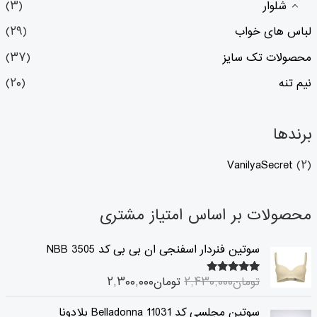
شلوار
(۳)
لباس های خواب
(۲۹)
محصولات تک سایز
(۳۷)
نیم تنه
(۲۰)
برندها
VanilyaSecret
(۲)
محصولات بر اساس امتیاز مشتری
ق
ق
سوتین فنردار اسفنجی ان بی بی کد 3505 NBB
ی
ی
م
م
تومان
۲,۴۳۰,۰۰۰
تومان
۲,۳۰۰,۰۰۰
۵.۰۰
امتیاز
ت
ت
از ۵
ا
ف
ق
ق
سوتین مجلسی کد 11031 Belladonna بلادونا