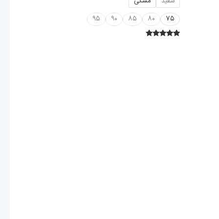
سفید
مشکی
۹۵
۹۰
۸۵
۸۰
۷۵
امتیاز
۵.۰۰
از ۵