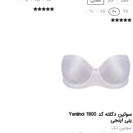
سفید
قرمز
مشکی
۸۰
۸۵
۹۰
۹۰
۸۵
۸۰
۷۵
امتیاز
۵.۰۰
از ۵
امتیاز
۵.۰۰
از ۵
قیمت
قیمت
اصلی
فعلی
تومان۲,۰۶۲,۰۰۰
تومان۲,۰۰۳,۰۰۰
بود.
است.
سوتین دکلته کد 1900 Yeniinci
ینی اینجی
سوتین تک