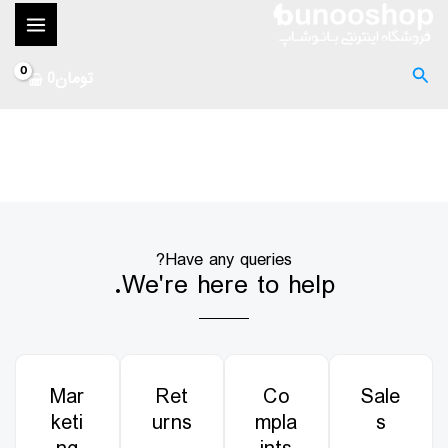
رش
MAIN
ه
ENU
حتوا
جستجو
تومان
0
Contact Us
Have any queries?
We're here to help.​
Mar
Ret
Co
Sale
keti
urns
mpla
s