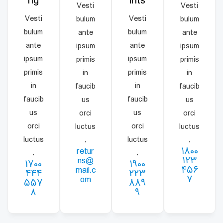
ng
ints
Vesti
Vesti
Vesti
Vesti
bulum
bulum
bulum
bulum
ante
ante
ante
ante
ipsum
ipsum
ipsum
ipsum
primis
primis
primis
primis
in
in
in
in
faucib
faucib
faucib
faucib
us
us
us
us
orci
orci
orci
orci
luctus
luctus
luctus
luctus
.
.
retur
۱۸۰۰
.
.
ns@
۱۲۳
۱۷۰۰
۱۹۰۰
mail.c
۴۵۶
۴۴۴
۲۲۳
om
۷
۵۵۷
۸۸۹
۸
۹