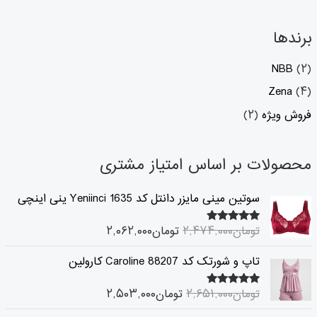
برندها
NBB
(۲)
Zena
(۴)
فروش ویژه
(۲)
محصولات بر اساس امتیاز مشتری
ق
ق
سوتین مینی مایزر دانتل کد 1635 Yeniinci ینی اینچی
ی
ی
م
م
تومان
۲,۴۷۴,۰۰۰
تومان
۲,۰۶۲,۰۰۰
۵.۰۰
امتیاز
ت
ت
از ۵
ا
ف
ق
ق
تاپ و شورتک کد 88207 Caroline کارولین
ص
ع
ی
ی
ل
ل
م
م
تومان
۲,۶۵۱,۰۰۰
تومان
۲,۵۰۳,۰۰۰
۵.۰۰
ی
ی
امتیاز
ت
ت
از ۵
ت
ت
ا
ف