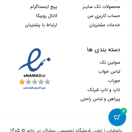
۸
۱
ب
ا
,
,
محصولات تک سایـز
پیج اینستاگرام
۲
,
و
س
۰
۰
۱
۰
حساب کاربری من
کانال روبیکا
د
ت
۰
۰
,
۶
.
.
۰
۰
خدمات مشتریان
ارتباط با پشتیبان
۰
۴
ب
ا
۰
,
و
س
۰
۰
د
ت
۰
ا
دسته بندی ها
.
.
۰
س
ب
ت
سوتین تک
و
.
د
لباس خواب
.
جوراب
تاپ و تاپ شرتک
پیراهن و لباس راحتی
0
بانوشاپ | اولین فروشگاه تخصصی پوشاک زیر زنانه © ۱۴۰۵