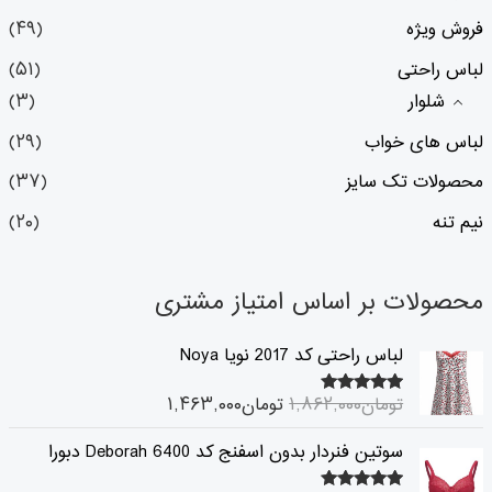
فروش ویژه
(۴۹)
لباس راحتی
(۵۱)
شلوار
(۳)
لباس های خواب
(۲۹)
محصولات تک سایز
(۳۷)
نیم تنه
(۲۰)
محصولات بر اساس امتیاز مشتری
ق
ق
لباس راحتی کد 2017 نویا Noya
ی
ی
م
م
تومان
۱,۸۶۲,۰۰۰
تومان
۱,۴۶۳,۰۰۰
۵.۰۰
امتیاز
ت
ت
از ۵
ا
ف
ق
ق
سوتین فنردار بدون اسفنج کد 6400 Deborah دبورا
ص
ع
ی
ی
ل
ل
م
م