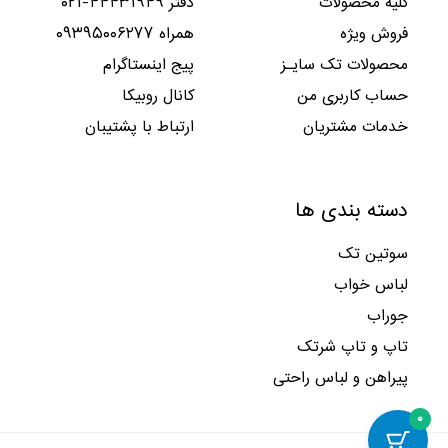
کلیه محصولات
دفتر ۴۴۴۳۱۹۴۹-۰۲۱
ا
ا
د
ت
ب
ا
۰
۶
ن
ن
.
.
فروش ویژه
همراه ۰۹۳۹۵۰۰۶۲۷۷
و
س
۳
۲
۲
۴
د
ت
,
,
محصولات تک سایـز
پیج اینستاگرام
۹
۴
.
.
۰
۰
۵
۲
حساب کاربری من
کانال روبیکا
۰
۰
,
,
۰
۰
خدمات مشتریان
ارتباط با پشتیبان
۰
۰
ب
ا
۰
۰
و
س
۰
۰
د
ت
ب
ا
دسته بندی ها
.
.
و
س
د
ت
سوتین تک
.
.
لباس خواب
جوراب
تاپ و تاپ شرتک
پیراهن و لباس راحتی
۰