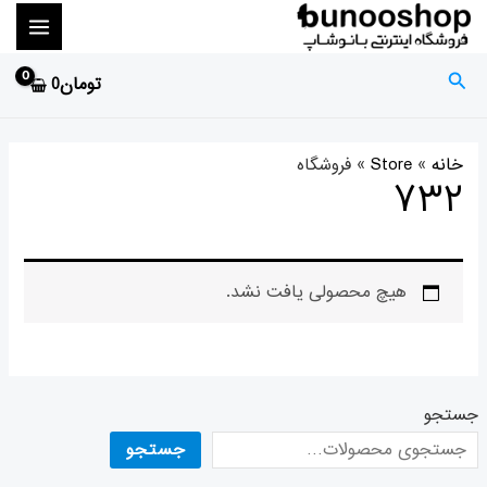
رش
MAIN
ه
ENU
حتوا
جستجو
تومان
0
خانه
»
Store
»
۷۳۲
هیچ محصولی یافت نشد.
جستجو
جستجو