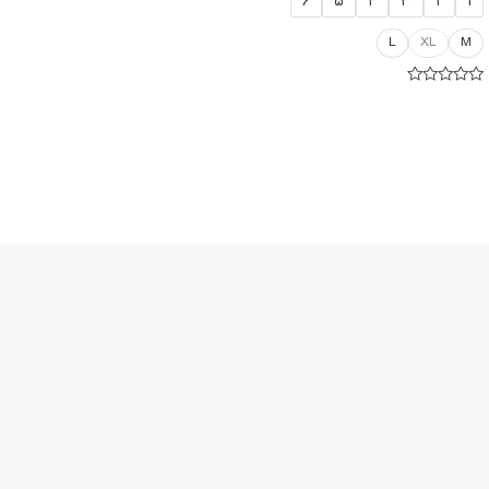
۶
۵
۴
۳
۲
۱
L
XL
M
امتیاز
۰
از
۵