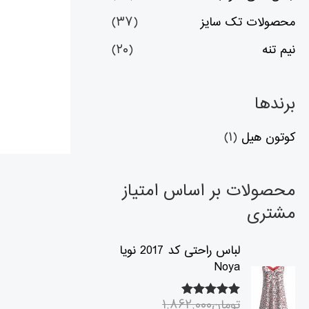
محصولات تک سایز
(۳۷)
نیم تنه
(۲۰)
برندها
کوتون هیل
(۱)
محصولات بر اساس امتیاز
مشتری
ق
ق
لباس راحتی کد 2017 نویا
ی
ی
Noya
م
م
ت
ت
تومان
۱,۸۶۲,۰۰۰
۵.۰۰
امتیاز