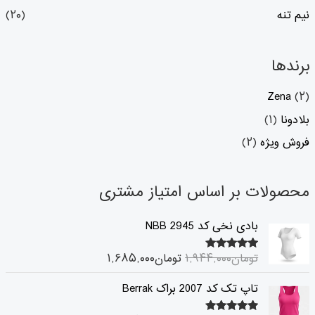
نیم تنه
(۲۰)
برندها
Zena
(۲)
بلادونا
(۱)
فروش ویژه
(۲)
محصولات بر اساس امتیاز مشتری
ق
ق
بادی نخی کد 2945 NBB
ی
ی
م
م
تومان
۱,۹۴۴,۰۰۰
تومان
۱,۶۸۵,۰۰۰
۵.۰۰
امتیاز
ت
ت
از ۵
ا
ف
ق
ق
تاپ تک کد 2007 براک Berrak
ص
ع
ی
ی
ل
ل
م
م