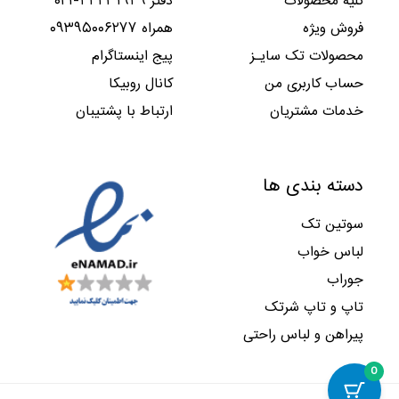
کلیه محصولات
دفتر ۴۴۴۳۱۹۴۹-۰۲۱
ا
ا
د
ت
۰
۰
۹
۱
ن
ن
.
.
فروش ویژه
همراه ۰۹۳۹۵۰۰۶۲۷۷
۰
۰
۲
۶
۱
۱
ب
ا
,
,
محصولات تک سایـز
پیج اینستاگرام
,
,
و
س
۰
۰
۴
۸
حساب کاربری من
کانال روبیکا
د
ت
۰
۰
۶
۶
.
.
۰
۰
خدمات مشتریان
ارتباط با پشتیبان
۳
۲
ب
ا
,
,
و
س
۰
۰
د
ت
۰
۰
دسته بندی ها
.
.
۰
۰
ب
ا
سوتین تک
و
س
د
ت
لباس خواب
.
.
جوراب
تاپ و تاپ شرتک
پیراهن و لباس راحتی
0