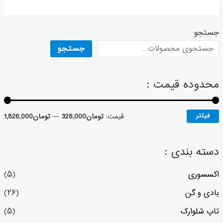
۵
جستجو
جستجو
محدوده قیمت :
فیلتر
قیمت:
تومان326,000
—
تومان1,826,000
دسته بندی :
اکسسوری
(۵)
بادی و گن
(۲۶)
تاپ شلوارک
(۵)