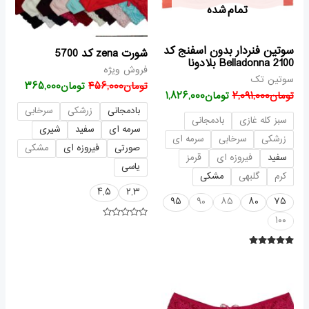
تمام شده
سوتین فنردار بدون اسفنج کد
شورت zena کد 5700
2100 Belladonna بلادونا
فروش ویژه
سوتین تک
تومان
۴۵۶,۰۰۰
تومان
۳۶۵,۰۰۰
تومان
۲,۰۹۱,۰۰۰
تومان
۱,۸۲۶,۰۰۰
بادمجانی
زرشکی
سرخابی
سبز کله غازی
بادمجانی
سرمه ای
سفید
شیری
زرشکی
سرخابی
سرمه ای
صورتی
فیروزه ای
مشکی
سفید
فیروزه ای
قرمز
یاسی
کرم
گلبهی
مشکی
۴,۵
۲,۳
۹۵
۹۰
۸۵
۸۰
۷۵
۱۰۰
امتیاز
۰
از
۵
امتیاز
۵.۰۰
از ۵
قیمت
قیمت
اصلی
فعلی
تومان۶۰۸,۰۰۰
تومان۳۳۴,۰۰۰