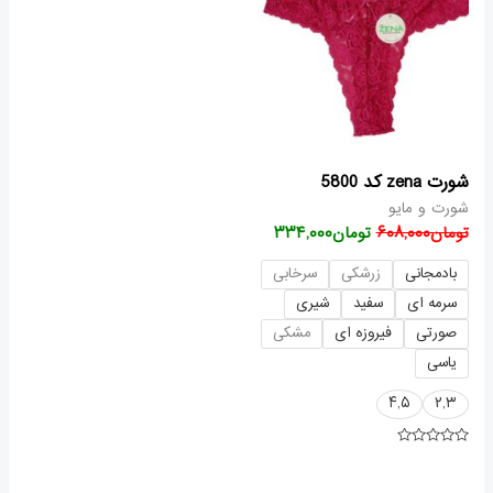
بود.
است.
شورت zena کد 5800
شورت و مایو
تومان
۶۰۸,۰۰۰
تومان
۳۳۴,۰۰۰
بادمجانی
زرشکی
سرخابی
سرمه ای
سفید
شیری
صورتی
فیروزه ای
مشکی
یاسی
۴,۵
۲,۳
امتیاز
۰
از